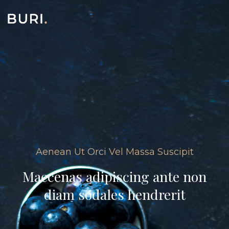
Aenean Ut Orci Vel Massa Suscipit
Maecenas adipiscing ante non
diam sodales hendrerit